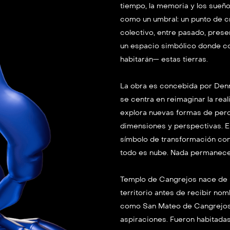
tiempo, la memoria y los sueño
como un umbral: un punto de cruc
colectivo, entre pasado, presen
un espacio simbólico donde co
habitarán— estas tierras.
La obra es concebida por Denni
se centra en reimaginar la rea
explora nuevas formas de perc
dimensiones y perspectivas. En 
símbolo de transformación cons
todo es nube. Nada permanece 
Templo de Cangrejos nace de u
territorio antes de recibir nomb
como San Mateo de Cangrejos, y
aspiraciones. Fueron habitada